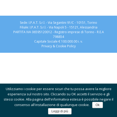
Sede: I.P.A.T. S.r.l. - Via Segantini 91/C - 10151, Torino
Filiale: I.P.A.T. S.r.l. - Via Napoli 5 - 15121, Alessandria
PARTITA IVA 06595120012 - Registro imprese di Torino - R.E.A
798854
Capitale Sociale € 100.000.00 i. v.
Privacy & Cookie Policy
Utilizziamo i cookie per essere sicuri che tu possa avere la migliore
esperienza sul nostro sito. Cliccando su OK accetti il servizio e gli
stessi cookie. Alla pagina dell'informativa estesa è possibile negare il
consenso all'installazione di qualunque cookie.
Ok
Leggi di più